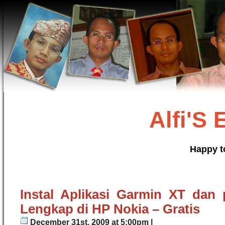
Alfi'S
Happy t
Instal Aplikasi Garmin XT dan 
Lengkap di HP Nokia – Gratis
December 31st, 2009 at 5:00pm |