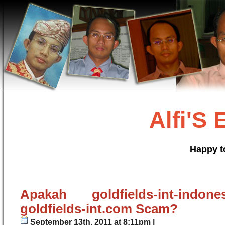
Alfi'S
Happy t
Apakah goldfields-int-indo
goldfields-int.com Scam?
September 13th, 2011 at 8:11pm |