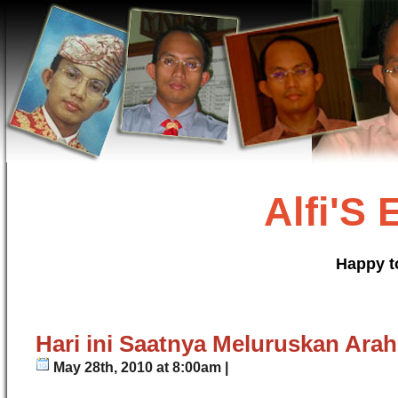
Alfi'S
Happy t
Hari ini Saatnya Meluruskan Arah
May 28th, 2010 at 8:00am |