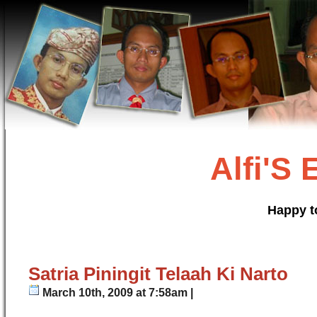
Alfi'S
Happy t
Satria Piningit Telaah Ki Narto
March 10th, 2009 at 7:58am |