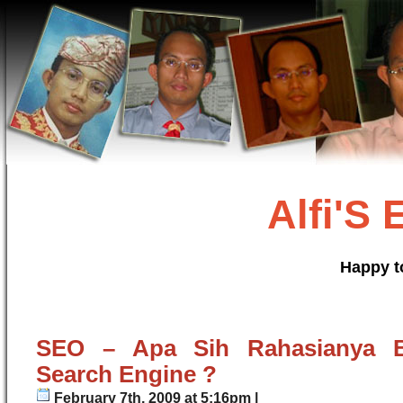
Alfi'S
Happy t
SEO – Apa Sih Rahasianya B
Search Engine ?
February 7th, 2009 at 5:16pm |