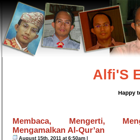
Alfi'S
Happy t
Membaca, Mengerti, Men
Mengamalkan Al-Qur’an
August 15th, 2011 at 6:50am |