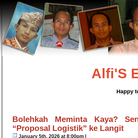
Alfi'S
Happy t
Bolehkah Meminta Kaya? Sen
“Proposal Logistik” ke Langit
January 5th, 2026 at 8:00pm |