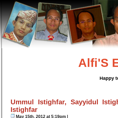
Alfi'S
Happy t
Ummul Istighfar, Sayyidul Istig
Istighfar
May 15th, 2012 at 5:19pm |