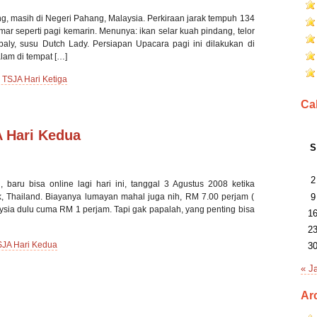
ing, masih di Negeri Pahang, Malaysia. Perkiraan jarak tempuh 134
ar seperti pagi kemarin. Menunya: ikan selar kuah pindang, telor
aly, susu Dutch Lady. Persiapan Upacara pagi ini dilakukan di
lam di tempat […]
 TSJA Hari Ketiga
Ca
A Hari Kedua
S
2
 baru bisa online lagi hari ini, tanggal 3 Agustus 2008 ketika
, Thailand. Biayanya lumayan mahal juga nih, RM 7.00 perjam (
9
ysia dulu cuma RM 1 perjam. Tapi gak papalah, yang penting bisa
1
2
SJA Hari Kedua
3
« J
Ar