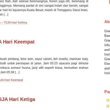
tan) Nah, dah selesai berenangnya. Keren juga nih, berenang di
nggirnya. Memang pantai di sini sangat indah dan bersih, sangat
pe hari ini tujuannya Kuala Besut, masih di Trengganu Darul Iman,
lah […]
Ab
a – TSJA Hari Kelima
Grad
Ban
Gra
JA Hari Keempat
Info
and
Inst
kuah pindang, telor asin, sayur caisim, teh rosella, manisan baly,
Gra
 butir untuk persiapan di jalan. Jam 05:25 upacara pagi dimulai
Elec
aca asmaul husna, janji atlit seperti biasa, kemudian arahan
and
 Jam 05:38 […]
Inst
TSJA Hari Keempat
Pa
SJA Hari Ketiga