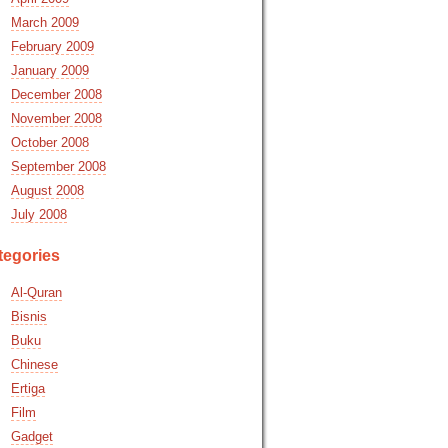
March 2009
February 2009
January 2009
December 2008
November 2008
October 2008
September 2008
August 2008
July 2008
tegories
Al-Quran
Bisnis
Buku
Chinese
Ertiga
Film
Gadget