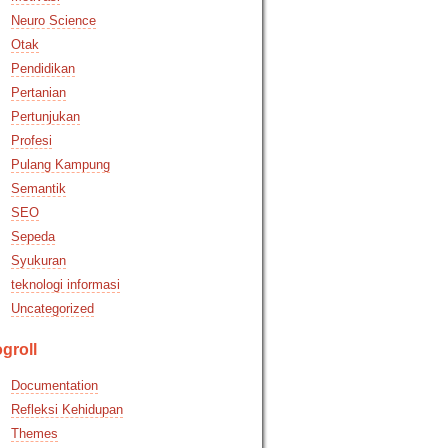
Neuro Science
Otak
Pendidikan
Pertanian
Pertunjukan
Profesi
Pulang Kampung
Semantik
SEO
Sepeda
Syukuran
teknologi informasi
Uncategorized
groll
Documentation
Refleksi Kehidupan
Themes