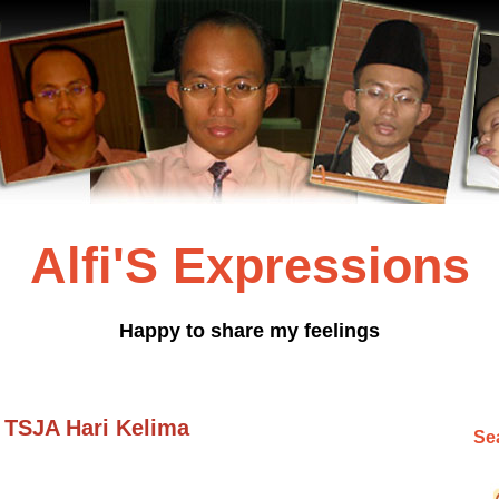
Alfi'S Expressions
Happy to share my feelings
 TSJA Hari Kelima
Sea