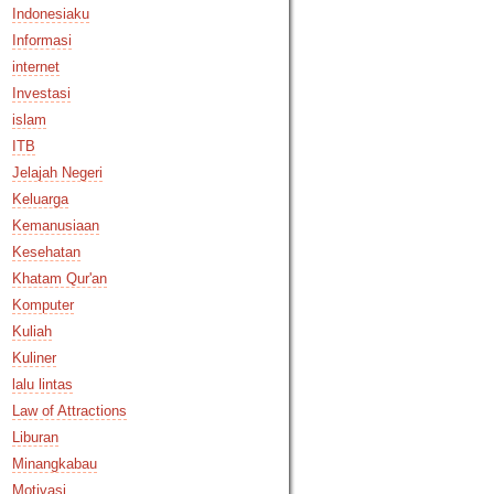
Indonesiaku
Informasi
internet
Investasi
islam
ITB
Jelajah Negeri
Keluarga
Kemanusiaan
Kesehatan
Khatam Qur'an
Komputer
Kuliah
Kuliner
lalu lintas
Law of Attractions
Liburan
Minangkabau
Motivasi