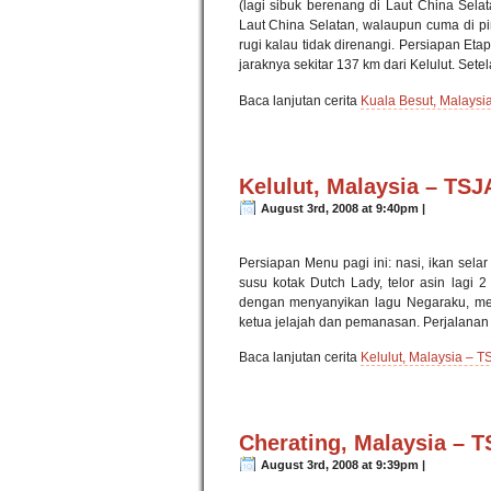
(lagi sibuk berenang di Laut China Sela
Laut China Selatan, walaupun cuma di pi
rugi kalau tidak direnangi. Persiapan Eta
jaraknya sekitar 137 km dari Kelulut. Sete
Baca lanjutan cerita
Kuala Besut, Malaysi
Kelulut, Malaysia – TS
August 3rd, 2008 at 9:40pm |
Persiapan Menu pagi ini: nasi, ikan selar 
susu kotak Dutch Lady, telor asin lagi 2
dengan menyanyikan lagu Negaraku, memb
ketua jelajah dan pemanasan. Perjalanan
Baca lanjutan cerita
Kelulut, Malaysia – 
Cherating, Malaysia – T
August 3rd, 2008 at 9:39pm |