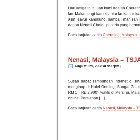
Hari ketiga ini tujuan kami adalah Cherat
km. Makan pagi kami diantar ke kamar-kam
asin, sayur kangkung, sambal, manisan b
depan Nenasi Chalet, peserta yang berma
Baca lanjutan cerita
Cherating, Malaysia –
Nenasi, Malaysia – TSJ
August 3rd, 2008 at 9:37pm |
Susah dapat sambungan internet di sini,
menginap di Hotel Genting, Sungai Golok
RM 1 = Rp 2.900), waktu di Mersing, Mala
online. Persiapan […]
Baca lanjutan cerita
Nenasi, Malaysia – T