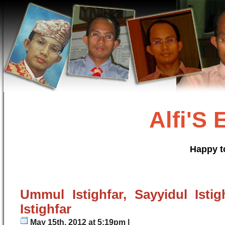
Alfi'S
Happy t
Ummul Istighfar, Sayyidul Istig
Istighfar
May 15th, 2012 at 5:19pm |