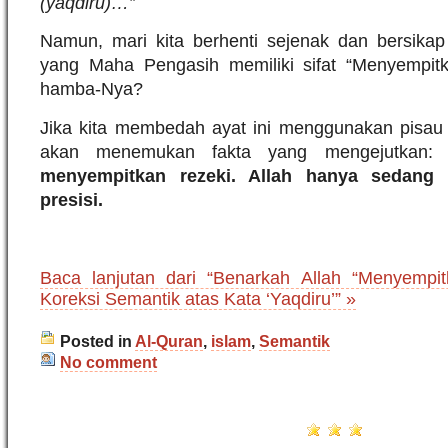
(yaqdiru)…”
Namun, mari kita berhenti sejenak dan bersikap 
yang Maha Pengasih memiliki sifat “Menyempit
hamba-Nya?
Jika kita membedah ayat ini menggunakan pisau a
akan menemukan fakta yang mengejutkan
menyempitkan rezeki. Allah hanya sedang
presisi.
Baca lanjutan dari “Benarkah Allah “Menyempi
Koreksi Semantik atas Kata ‘Yaqdiru’” »
Posted in
Al-Quran
,
islam
,
Semantik
No comment