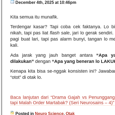
December 4th, 2025 at 10:46pm
Kita semua itu munafik.
Terdengar kasar? Tapi coba cek faktanya. Lo 
nikah, tapi pas liat
flash sale
, jari lo gerak sendir
pagi buat lari, tapi pas alarm bunyi, tangan lo 
kali.
Ada jarak yang jauh banget antara
“Apa y
dilakukan”
dengan
“Apa yang beneran lo LAK
Kenapa kita bisa se-nggak konsisten ini? Jawab
“otot” di otak lo.
Baca lanjutan dari “Drama Gajah vs Penunggang
tapi Malah Order Martabak? (Seri Neurosains – 4)”
Posted in
Neuro Science
,
Otak