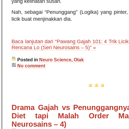
yang kelihatan susah.
Nah, sebagai “Penunggang” (Logika) yang pinter, 
licik buat menjinakkan dia.
Baca lanjutan dari “Pawang Gajah 101: 4 Trik Lici
Rencana Lo (Seri Neurosains – 5)” »
Posted in
Neuro Science
,
Otak
No comment
Drama Gajah vs Penunggangnya
Diet tapi Malah Order Mar
Neurosains – 4)