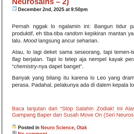
Neurosains – 2)
December 2nd, 2025 at 9:50pm
Pernah nggak lo ngalamin ini: Bangun tidur p
produktif, eh tiba-tiba
random
kepikiran mantan ya
lalu.
Mood
langsung ancur seharian.
Atau, lo lagi deket sama seseorang, tapi temen-
flag
berjalan. Tapi lo tetep aja nempel kayak pe
“
chemistry
-nya dapet banget”.
Banyak yang bilang itu karena lo Leo yang dram
perasa. Padahal, pelakunya ada di dalem kepala lo 
Baca lanjutan dari “Stop Salahin Zodiak! Ini Al
Gampang Baper dan Susah Move On (Seri Neurosa
Posted in
Neuro Science
,
Otak
No comment