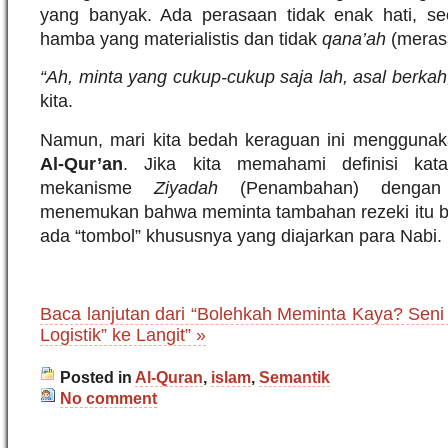
yang banyak. Ada perasaan tidak enak hati, seo
hamba yang materialistis dan tidak
qana’ah
(meras
“Ah, minta yang cukup-cukup saja lah, asal berkah
kita.
Namun, mari kita bedah keraguan ini mengguna
Al-Qur’an
. Jika kita memahami definisi ka
mekanisme
Ziyadah
(Penambahan) dengan p
menemukan bahwa meminta tambahan rezeki itu bu
ada “tombol” khususnya yang diajarkan para Nabi.
Baca lanjutan dari “Bolehkah Meminta Kaya? Seni
Logistik” ke Langit” »
Posted in
Al-Quran
,
islam
,
Semantik
No comment