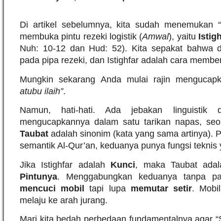
Di artikel sebelumnya, kita sudah menemukan “
membuka pintu rezeki logistik (
Amwal
), yaitu
Istig
Nuh: 10-12 dan Hud: 52). Kita sepakat bahwa 
pada pipa rezeki, dan Istighfar adalah cara membe
Mungkin sekarang Anda mulai rajin menguca
atubu ilaih”
.
Namun, hati-hati. Ada jebakan linguistik d
mengucapkannya dalam satu tarikan napas, seo
Taubat
adalah sinonim (kata yang sama artinya). P
semantik Al-Qur’an, keduanya punya fungsi teknis
Jika Istighfar adalah
Kunci
, maka Taubat ada
Pintunya
. Menggabungkan keduanya tanpa pa
mencuci mobil
tapi lupa
memutar setir
. Mobil
melaju ke arah jurang.
Mari kita bedah perbedaan fundamentalnya agar “S