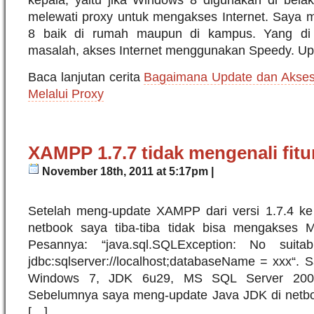
melewati proxy untuk mengakses Internet. Say
8 baik di rumah maupun di kampus. Yang di 
masalah, akses Internet menggunakan Speedy. Up
Baca lanjutan cerita
Bagaimana Update dan Akses
Melalui Proxy
XAMPP 1.7.7 tidak mengenali fitur
November 18th, 2011 at 5:17pm |
Setelah meng-update XAMPP dari versi 1.7.4 ke 1
netbook saya tiba-tiba tidak bisa mengakses
Pesannya: “java.sql.SQLException: No suita
jdbc:sqlserver://localhost;databaseName = xxx“
Windows 7, JDK 6u29, MS SQL Server 2005, d
Sebelumnya saya meng-update Java JDK di netbo
[…]