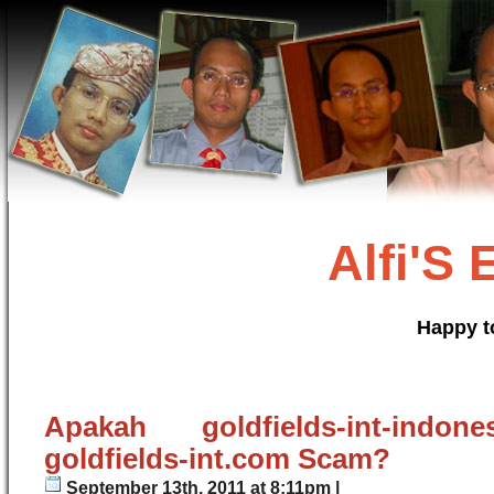
Alfi'S
Happy t
Apakah goldfields-int-indo
goldfields-int.com Scam?
September 13th, 2011 at 8:11pm |