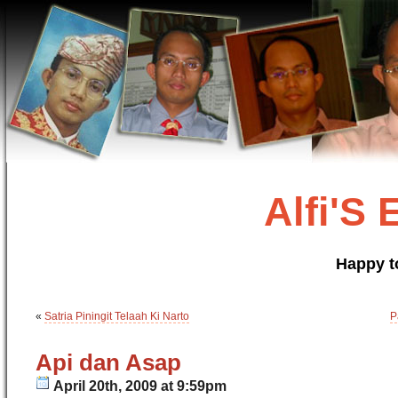
Alfi'S
Happy t
«
Satria Piningit Telaah Ki Narto
P
Api dan Asap
April 20th, 2009 at 9:59pm