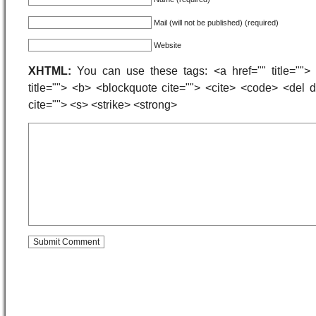
Mail (will not be published) (required)
Website
XHTML:
You can use these tags: <a href="" title=""> 
title=""> <b> <blockquote cite=""> <cite> <code> <del
cite=""> <s> <strike> <strong>