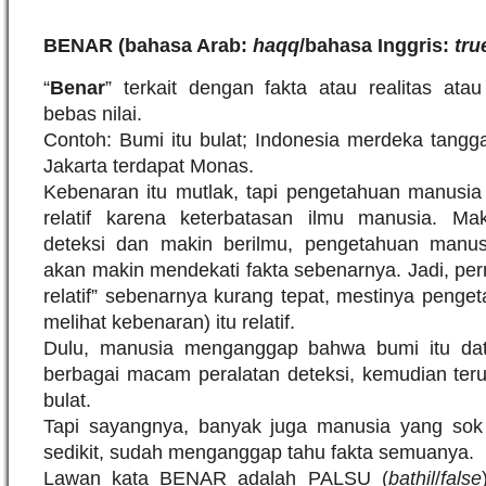
BENAR (bahasa Arab:
haqq
/bahasa Inggris:
tru
“
Benar
” terkait dengan fakta atau realitas ata
bebas nilai.
Contoh: Bumi itu bulat; Indonesia merdeka tangg
Jakarta terdapat Monas.
Kebenaran itu mutlak, tapi pengetahuan manusia 
relatif karena keterbatasan ilmu manusia. Ma
deteksi dan makin berilmu, pengetahuan manus
akan makin mendekati fakta sebenarnya. Jadi, per
relatif” sebenarnya kurang tepat, mestinya peng
melihat kebenaran) itu relatif.
Dulu, manusia menganggap bahwa bumi itu data
berbagai macam peralatan deteksi, kemudian ter
bulat.
Tapi sayangnya, banyak juga manusia yang sok 
sedikit, sudah menganggap tahu fakta semuanya.
Lawan kata BENAR adalah PALSU (
bathil
/
false