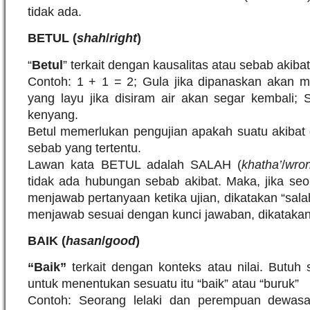
tidak ada.
BETUL (
shah
/
right
)
“
Betul
” terkait dengan kausalitas atau sebab akibat
Contoh: 1 + 1 = 2; Gula jika dipanaskan akan m
yang layu jika disiram air akan segar kembali
kenyang.
Betul memerlukan pengujian apakah suatu akibat 
sebab yang tertentu.
Lawan kata BETUL adalah SALAH (
khatha’
/
wro
tidak ada hubungan sebab akibat. Maka, jika seor
menjawab pertanyaan ketika ujian, dikatakan “sala
menjawab sesuai dengan kunci jawaban, dikatakan 
BAIK (
hasan
/
good
)
“Baik”
terkait dengan konteks atau nilai. Butuh s
untuk menentukan sesuatu itu “baik” atau “buruk”
Contoh: Seorang lelaki dan perempuan dewas