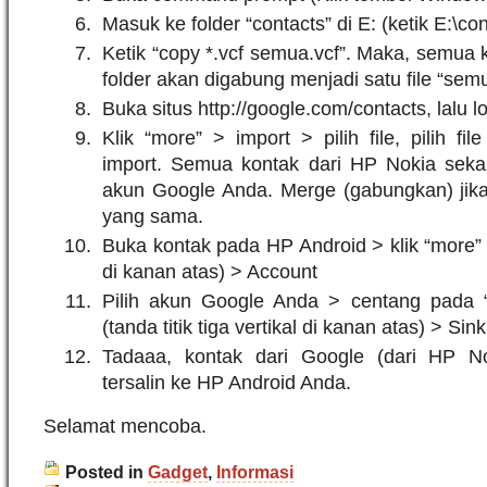
Masuk ke folder “contacts” di E: (ketik E:\c
Ketik “copy *.vcf semua.vcf”. Maka, semua
folder akan digabung menjadi satu file “semu
Buka situs http://google.com/contacts, lalu lo
Klik “more” > import > pilih file, pilih fil
import. Semua kontak dari HP Nokia sek
akun Google Anda. Merge (gabungkan) jik
yang sama.
Buka kontak pada HP Android > klik “more” (t
di kanan atas) > Account
Pilih akun Google Anda > centang pada “
(tanda titik tiga vertikal di kanan atas) > S
Tadaaa, kontak dari Google (dari HP N
tersalin ke HP Android Anda.
Selamat mencoba.
Posted in
Gadget
,
Informasi