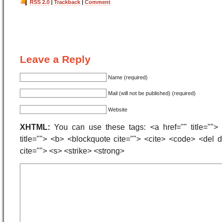
RSS 2.0
|
Trackback
|
Comment
Leave a Reply
Name (required)
Mail (will not be published) (required)
Website
XHTML:
You can use these tags: <a href="" title=""> 
title=""> <b> <blockquote cite=""> <cite> <code> <del
cite=""> <s> <strike> <strong>