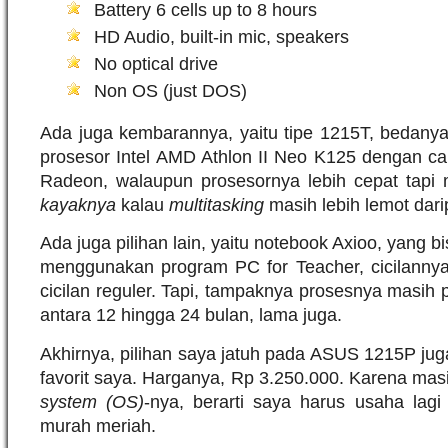
Battery 6 cells up to 8 hours
HD Audio, built-in mic, speakers
No optical drive
Non OS (just DOS)
Ada juga kembarannya, yaitu tipe 1215T, bedanya
prosesor Intel AMD Athlon II Neo K125 dengan c
Radeon, walaupun prosesornya lebih cepat tapi
kayaknya
kalau
multitasking
masih lebih lemot dar
Ada juga pilihan lain, yaitu notebook Axioo, yang b
menggunakan program PC for Teacher, cicilannya
cicilan reguler. Tapi, tampaknya prosesnya masih 
antara 12 hingga 24 bulan, lama juga.
Akhirnya, pilihan saya jatuh pada ASUS 1215P ju
favorit saya. Harganya, Rp 3.250.000. Karena ma
system (OS)
-nya, berarti saya harus usaha lag
murah meriah.