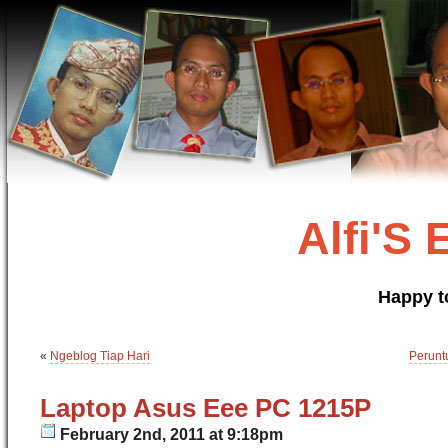
Alfi'S
Happy t
«
Ngeblog Tiap Hari
Perunt
Laptop Asus Eee PC 1215P
February 2nd, 2011 at 9:18pm