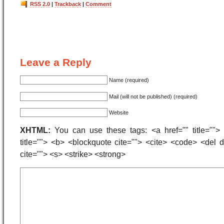
RSS 2.0
|
Trackback
|
Comment
Leave a Reply
Name (required)
Mail (will not be published) (required)
Website
XHTML:
You can use these tags: <a href="" title=""> 
title=""> <b> <blockquote cite=""> <cite> <code> <del
cite=""> <s> <strike> <strong>