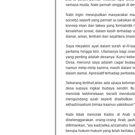
semasa muda, Nabi pernah singgah di des
Nabi ingin mewujudkan masyarakat mada
society) seperti yang pernah ia saksikan 
konsep iman dan takwa yang formalistik r
kesalehan sosial, dalam kasih terhadap 
damai, aman, tentram dan sejahtera (ma
Saya meyakini ayat dalam surah al-A’raa
pertama hingga kini. Utamanya bagi ora
yang penting adalah desanya. Kunci kebe
Desa, menurut saya adalah cagar budaya.
namun mirip-mirip karena masih dalam l
dalam damai. Apresiatif terhadap perbeda
Sekarang terlihat jelas ada upaya kelom
desa supaya ingkar budaya sendiri. It
menolak kebhinekaan berarti mendust
mengundang azab seperti disebutkan d
akhadznaahum bimaa kaanuu yaksibuun”
Nabi tidak menolak tradisi di Arab se
diselenggarakan orang-orang Arab ja
difirmankan, “wa kadzalika anzalnahu hu
berupa hukum-hukum yang telah berlaku 