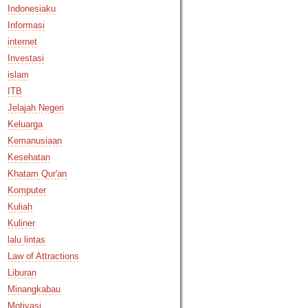
Indonesiaku
Informasi
internet
Investasi
islam
ITB
Jelajah Negeri
Keluarga
Kemanusiaan
Kesehatan
Khatam Qur'an
Komputer
Kuliah
Kuliner
lalu lintas
Law of Attractions
Liburan
Minangkabau
Motivasi