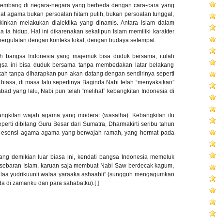
embang di negara-negara yang berbeda dengan cara-cara yang
hat agama bukan persoalan hitam putih, bukan persoalan tunggal,
gkinkan melakukan dialektika yang dinamis. Antara Islam dalam
a ia hidup. Hal ini dikarenakan sekalipun Islam memiliki karakter
 pergulatan dengan konteks lokal, dengan budaya setempat.
h bangsa Indonesia yang majemuk bisa duduk bersama, itulah
gsa ini bisa duduk bersama tanpa membedakan latar belakang
ah tanpa diharapkan pun akan datang dengan sendirinya seperti
ar biasa, di masa lalu sepertinya Baginda Nabi telah “menyaksikan”
ad yang lalu, Nabi pun telah “melihat” kebangkitan Indonesia di
ngkitan wajah agama yang moderat (wasatha). Kebangkitan itu
perti dibilang Guru Besar dari Sumatra, Dharmakirti seribu tahun
tan esensi agama-agama yang berwajah ramah, yang hormat pada
ng demikian luar biasa ini, kendati bangsa Indonesia memeluk
rsebaran Islam, karuan saja membuat Nabi Saw berdecak kagum,
 laa yudrikuunii walaa yaraaka ashaabii” (sungguh mengagumkan
a di zamanku dan para sahabatku).[ ]