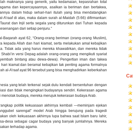
adalah maknanya yang generik, yaitu kedamaian, kepasrahan total
agama dan kepercayaannya, asalkan ia beriman dan bertakwa,
annya dalam hidup sehari-hari itulah yang bisa mendatangkan
-A’raaf di atas, maka dalam surah al-Maidah (5:66) difirmankan:
Taurat dan Injil serta segala yang diturunkan dari Tuhan kepada
esenangan dari setiap penjuru.”
 al-Baqarah ayat 62, “Orang-orang beriman (orang-orang Muslim),
ya kepada Allah dan hari kiamat, serta melakukan amal kebajikan
a. Tidak ada yang harus mereka khawatirkan, dan mereka tidak
 Shabi’in versi Depag adalah orang-orang yang mengikuti syariat
yembah bintang atau dewa-dewa). Pengertian iman dan takwa
, hari kiamat dan beramal kebajikan tak penting agama formalnya
ah al-A’raaf ayat 96 tersebut yang bisa menghadirkan keberkahan
Ca
nesia yang telah terkenal sejak dulu kendati bersentuhan dengan
asi dan tidak mengingkari budayanya sendiri. Kekerasan agama
ri menolak budaya, mereka merujuk kekerasan budaya Arab.
erangkap politik kekuasaan akhirnya kembali —meminjam ejekan
nggubel sarengat” model Arab hingga berujung pada tragedi
akan oleh kekuasaan akhirnya lupa bahwa saat Islam baru lahir,
desa-desa sebagai cagar budaya yang banyak jumlahnya. Mereka
ksakan terhadap agama.