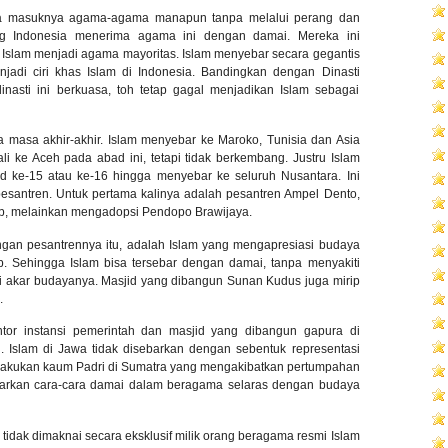
ima masuknya agama-agama manapun tanpa melalui perang dan
ang Indonesia menerima agama ini dengan damai. Mereka ini
ni Islam menjadi agama mayoritas. Islam menyebar secara gegantis
njadi ciri khas Islam di Indonesia. Bandingkan dengan Dinasti
inasti ini berkuasa, toh tetap gagal menjadikan Islam sebagai
 masa akhir-akhir. Islam menyebar ke Maroko, Tunisia dan Asia
i ke Aceh pada abad ini, tetapi tidak berkembang. Justru Islam
 ke-15 atau ke-16 hingga menyebar ke seluruh Nusantara. Ini
esantren. Untuk pertama kalinya adalah pesantren Ampel Dento,
b, melainkan mengadopsi Pendopo Brawijaya.
gan pesantrennya itu, adalah Islam yang mengapresiasi budaya
rab. Sehingga Islam bisa tersebar dengan damai, tanpa menyakiti
i akar budayanya. Masjid yang dibangun Sunan Kudus juga mirip
.
ntor instansi pemerintah dan masjid yang dibangun gapura di
. Islam di Jawa tidak disebarkan dengan sebentuk representasi
 dilakukan kaum Padri di Sumatra yang mengakibatkan pertumpahan
ajarkan cara-cara damai dalam beragama selaras dengan budaya
u tidak dimaknai secara eksklusif milik orang beragama resmi Islam