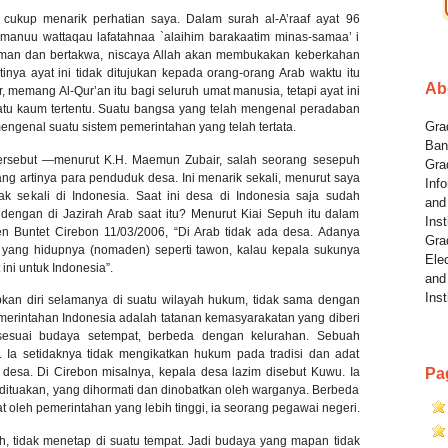
cukup menarik perhatian saya. Dalam surah al-A’raaf ayat 96
amanuu wattaqau lafatahnaa `alaihim barakaatim minas-samaa’ i
riman dan bertakwa, niscaya Allah akan membukakan keberkahan
tinya ayat ini tidak ditujukan kepada orang-orang Arab waktu itu
Ab
memang Al-Qur’an itu bagi seluruh umat manusia, tetapi ayat ini
tu kaum tertentu. Suatu bangsa yang telah mengenal peradaban
Grad
engenal suatu sistem pemerintahan yang telah tertata.
Ban
ersebut —menurut K.H. Maemun Zubair, salah seorang sesepuh
Gra
ng artinya para penduduk desa. Ini menarik sekali, menurut saya
Info
ak sekali di Indonesia. Saat ini desa di Indonesia saja sudah
and
engan di Jazirah Arab saat itu? Menurut Kiai Sepuh itu dalam
Inst
 Buntet Cirebon 11/03/2006, “Di Arab tidak ada desa. Adanya
Gra
i yang hidupnya (nomaden) seperti tawon, kalau kepala sukunya
Elec
ini untuk Indonesia”.
and
Inst
pkan diri selamanya di suatu wilayah hukum, tidak sama dengan
erintahan Indonesia adalah tatanan kemasyarakatan yang diberi
 sesuai budaya setempat, berbeda dengan kelurahan. Sebuah
i. Ia setidaknya tidak mengikatkan hukum pada tradisi dan adat
Pa
h desa. Di Cirebon misalnya, kepala desa lazim disebut Kuwu. Ia
 dituakan, yang dihormati dan dinobatkan oleh warganya. Berbeda
 oleh pemerintahan yang lebih tinggi, ia seorang pegawai negeri.
, tidak menetap di suatu tempat. Jadi budaya yang mapan tidak