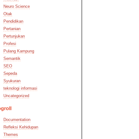
Neuro Science
Otak
Pendidikan
Pertanian
Pertunjukan
Profesi
Pulang Kampung
Semantik
SEO
Sepeda
Syukuran
teknologi informasi
Uncategorized
groll
Documentation
Refleksi Kehidupan
Themes