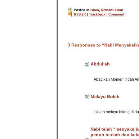
Posted in
islam
,
Kemanusiaan
RSS 2.0
|
Trackback
|
Comment
3 Responses to “Nabi Menyaksika
Abdullah
Abadikan Momen Indah An
Melayu Boleh
takkan melayu hilang di 
Nabi telah “menyaksik
penuh berkah dan keba