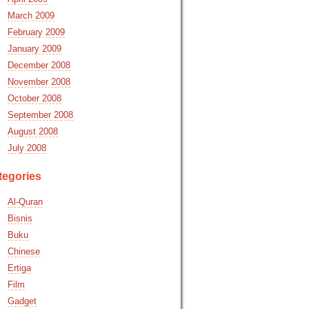
March 2009
February 2009
January 2009
December 2008
November 2008
October 2008
September 2008
August 2008
July 2008
tegories
Al-Quran
Bisnis
Buku
Chinese
Ertiga
Film
Gadget