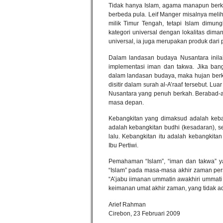
Tidak hanya Islam, agama manapun berk
berbeda pula. Leif Manger misalnya meli
milik Timur Tengah, tetapi Islam dimun
kategori universal dengan lokalitas diman
universal, ia juga merupakan produk dari
Dalam landasan budaya Nusantara inila
implementasi iman dan takwa. Jika ban
dalam landasan budaya, maka hujan berk
disitir dalam surah al-A’raaf tersebut. Lu
Nusantara yang penuh berkah. Berabad-ab
masa depan.
Kebangkitan yang dimaksud adalah keba
adalah kebangkitan budhi (kesadaran), se
lalu. Kebangkitan itu adalah kebangki
Ibu Pertiwi.
Pemahaman “Islam”, “iman dan takwa” ya
“Islam” pada masa-masa akhir zaman pe
“A’jabu iimanan ummatin awakhiri ummati
keimanan umat akhir zaman, yang tidak ad
Arief Rahman
Cirebon, 23 Februari 2009