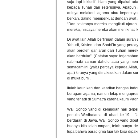
saja tapi inklusif. Islam yang dipakai 
kepada Tuhan dan seterusnya. Apapun 
artinya melakoni agama atau kepercaya
berkah. Saling memperkuat dengan ayat al
“Dan sekiranya mereka mengikuti ajaran 
mereka, niscaya mereka akan menikmati k
Di ayat lain Allah berfirman dalam surah
Yahudi, Kristen, dan Shabi’in yang perca
akan beroleh ganjaran dari Tuhan merek
akan berduka”. (Catatan saya: terjemahan
nabi-nabi zaman dahulu atau yang men
semacam ini (yaitu percaya kepada Allah
apa) kiranya yang dimaksudkan dalam sur
di muka bumi.
Itulah keunikan dan kearifan bangsa Indo
beragam agama, namun tetap mengapresi
yang terjadi di Sumatra karena kaum Pad
Wali Songo yang di kemudian hari terp
penulis Wedhatama di abad ke-19— “a
berdarah di Jawa. Wali Songo yang dibut
budaya kita telah mapan, telah punya 
lupa bahwa paradigma luar tak bisa dipa