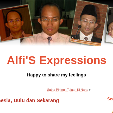
Alfi'S Expressions
Happy to share my feelings
Satria Piningit Telaah Ki Narto
»
Sea
esia, Dulu dan Sekarang