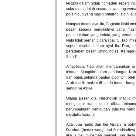
tercipta dalam hidup nomaden seperti in
suku memerintah secara sewenang-wenan
pola hidup yang masih primitif bila dinilai
Nampak dalam ayat itu, Baginda Nabi memi
pesan kepada pengikutnya yang masi
pemerintahan yang tertata, yang beradab
Nabi tidak pernah bicara soal itu. Tapi 
seperti disebut dalam ayat itu. Dan, k
peradaban besar Shind/Indies. Kenapa?
Shind”.
Amat logis, Nabi akan menganjurkan ora
teladan. Mungkin dalam pandangan Nabi,
dan bumi, sehinga pantas dicontohi oleh 
Arab masih mukim di tenda-tenda, ban
sendiri ke Afrika.
Ulama Besar kita, Nurcholish Madjid 
mengimpor kapur untuk dibuat minuma
perumpamaan kehidupan surgawi yang 
mizajuha kafura).
Ada juga hadis dari Ibu Aisyah ra bahwa
Dzarirah (bedak wangi dari Shind/Indies)
jika ia belum pernah melihat rupa des