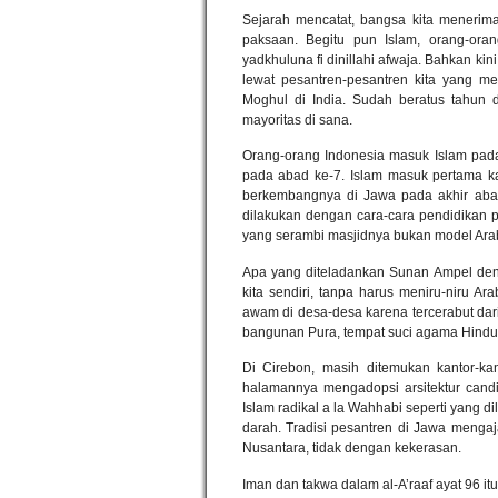
Sejarah mencatat, bangsa kita mener
paksaan. Begitu pun Islam, orang-or
yadkhuluna fi dinillahi afwaja. Bahkan ki
lewat pesantren-pesantren kita yang me
Moghul di India. Sudah beratus tahun d
mayoritas di sana.
Orang-orang Indonesia masuk Islam pada
pada abad ke-7. Islam masuk pertama kal
berkembangnya di Jawa pada akhir abad
dilakukan dengan cara-cara pendidikan p
yang serambi masjidnya bukan model Ara
Apa yang diteladankan Sunan Ampel den
kita sendiri, tanpa harus meniru-niru A
awam di desa-desa karena tercerabut dar
bangunan Pura, tempat suci agama Hindu
Di Cirebon, masih ditemukan kantor-ka
halamannya mengadopsi arsitektur candi
Islam radikal a la Wahhabi seperti yang
darah. Tradisi pesantren di Jawa meng
Nusantara, tidak dengan kekerasan.
Iman dan takwa dalam al-A’raaf ayat 96 it