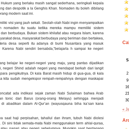
i. Hukum yang berlaku masih sangat sederhana, seringkali kepala
g dan despotik a la Genghis Khan. Nomaden itu boleh dibilang
 orang modern saat ini.
liki visi yang jauh sekali. Seolah-olah Nabi ingin menyampaikan
h nomaden itu suatu ketika mereka mampu memiliki sistem
 dan berbudaya. Bukan sistem khilafat atau negara Islam, karena
masyarakat desa, masyarakat berbudaya yang beriman dan bertakwa,
Ca
riteria desa seperti itu adanya di bumi Nusantara yang masuk
 Karena Nabi sendiri bersabda,”belajarla h sampai ke negeri
S
ng belajar ke negeri-negeri yang maju, yang pantas dijadikan
 negeri Shind adalah negeri yang mendapat berkah dari langit
2
para pengikutnya. Di kala Barat masih hidup di gua-gua, di kala
gsa kita sudah mengekspor rempah-rempahnya dengan maskapai
9
1
mencatat ada indikasi sejak zaman Nabi Sulaiman bahwa Arab
2
n tonic dari Barus (orang-orang Melayu) sehingga menjadi
3
di abadikan dalam Al-Qur’an (wayusqauna biha ka’san kana
« J
 saat haji perpisahan, tahallul dan ihram, tubuh Nabi diolesi
Ar
 . Di sini tidak semata-mata Nabi menggunakan term ahlal-quraa,
a atau nagari atau negeri sebelumnya. Mungkin saat berdagang