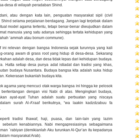
a-desa di wilayah peradaban Shind.
ni, atau dengan kata lain, penguatan masyarakat sipil (civil
di Shind selama perjalanan berdagang. Jangan lagi terjebak dalam
itual model agama tertentu, tetapi benar-benar diwujudkan dalam
umat manusia yang satu adanya sehingga tertata kehidupan yang
slahah ‘ammah atau bonum commune).
f ini relevan dengan bangsa Indonesia sejak turunnya yang kali
ng-orang awam di grass root yang hidup di desa-desa. Sekarang
rkahan adalah desa, dan desa tidak lepas dari kehidupan budaya.
 Hatta setiap desa punya adat istiadat dan tradisi yang khas,
autan budaya Nusantara. Budaya bangsa kita adalah suka hidup
an. Kekerasan bukanlah budaya kita.
pok agama yang mencuci otak warga bangsa ini hingga ke pelosok
u bertentangan dengan visi Nabi di atas. Mengingkari budaya,
akan ayat-ayat Tuhan adalah suatu perbuatan yang niscaya
alam surah Al-A’raaf berikutnya, “wa laakin kadzdzabuu fa
.
perti tradisi thawaf, haji, puasa, dan lain-lain yang lazim
uh sebelum kenabiannya. Nabi mengapresiasinya sebagaimana
kman `rabiyan (demikianlah Aku turunkan Al-Qur’an itu kepadanya
dalam masyarakat Arab).