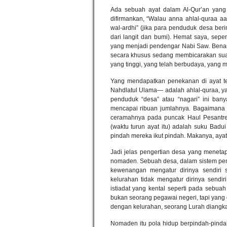
Ada sebuah ayat dalam Al-Qur’an yang 
difirmankan, “Walau anna ahlal-quraa a
wal-ardhi” (jika para penduduk desa be
dari langit dan bumi). Hemat saya, seper
yang menjadi pendengar Nabi Saw. Benar, 
secara khusus sedang membicarakan sua
yang tinggi, yang telah berbudaya, yang m
Yang mendapatkan penekanan di ayat t
Nahdlatul Ulama— adalah ahlal-quraa, ya
penduduk “desa” atau “nagari” ini bany
mencapai ribuan jumlahnya. Bagaimana d
ceramahnya pada puncak Haul Pesantren
(waktu turun ayat itu) adalah suku Badu
pindah mereka ikut pindah. Makanya, ayat 
Jadi jelas pengertian desa yang meneta
nomaden. Sebuah desa, dalam sistem pem
kewenangan mengatur dirinya sendiri
kelurahan tidak mengatur dirinya sendir
istiadat yang kental seperti pada sebua
bukan seorang pegawai negeri, tapi yang
dengan kelurahan, seorang Lurah diangkat
Nomaden itu pola hidup berpindah-pindah