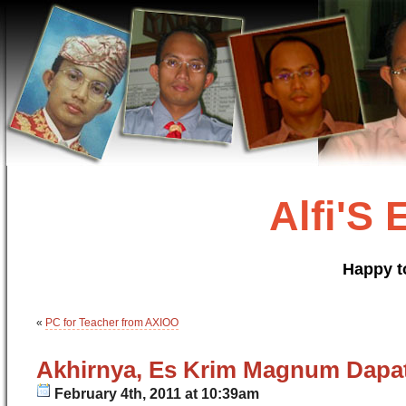
Alfi'S
Happy t
«
PC for Teacher from AXIOO
Akhirnya, Es Krim Magnum Dapa
February 4th, 2011 at 10:39am