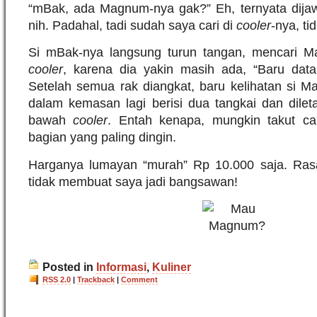
“mBak, ada Magnum-nya gak?” Eh, ternyata dij
nih. Padahal, tadi sudah saya cari di
cooler
-nya, ti
Si mBak-nya langsung turun tangan, mencari M
cooler
, karena dia yakin masih ada, “Baru data
Setelah semua rak diangkat, baru kelihatan si M
dalam kemasan lagi berisi dua tangkai dan dilet
bawah
cooler
. Entah kenapa, mungkin takut ca
bagian yang paling dingin.
Harganya lumayan “murah” Rp 10.000 saja. Ras
tidak membuat saya jadi bangsawan!
Posted in
Informasi
,
Kuliner
RSS 2.0
|
Trackback
|
Comment