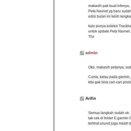
makasih pak buat infonya,
Peta Navnet yg baru sudah 
edisi bulan ini lebih lengka
kalo punya koleksi Tracklo
untuk update Peta Navnet.
Thx
admin
Oke, makasih petanya, su
Cuma, kalau pada garmin, 
kita gak bisa cari-cari posis
Arifin
Semua langkah sudah ok …
tak cek di folder E.garm
terlihat sound juga masih