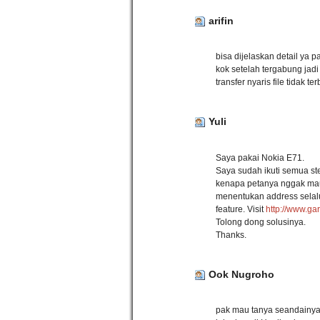
arifin
bisa dijelaskan detail ya 
kok setelah tergabung jad
transfer nyaris file tidak
Yuli
Saya pakai Nokia E71.
Saya sudah ikuti semua ste
kenapa petanya nggak mau 
menentukan address selalu
feature. Visit
http://www.ga
Tolong dong solusinya.
Thanks.
Ook Nugroho
pak mau tanya seandainya 