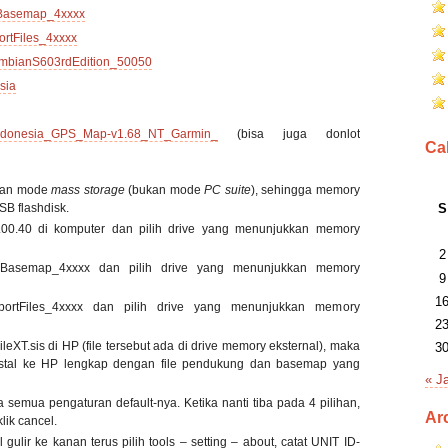
Basemap_4xxxx
rtFiles_4xxxx
mbianS603rdEdition_50050
sia
Indonesia_GPS_Map-v1.68_NT_Garmin_
(bisa juga donlot
Ca
gan mode
mass storage
(bukan mode
PC suite
), sehingga memory
S
SB flashdisk.
.00.40 di komputer dan pilih drive yang menunjukkan memory
2
eBasemap_4xxxx dan pilih drive yang menunjukkan memory
9
1
portFiles_4xxxx dan pilih drive yang menunjukkan memory
2
leXT.sis di HP (file tersebut ada di drive memory eksternal), maka
3
nstal ke HP lengkap dengan file pendukung dan basemap yang
« J
 semua pengaturan default-nya. Ketika nanti tiba pada 4 pilihan,
Ar
lik cancel.
gulir ke kanan terus pilih tools – setting – about, catat UNIT ID-