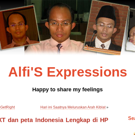
Alfi'S Expressions
Happy to share my feelings
 GetRight
Hari ini Saatnya Meluruskan Arah Kiblat
»
Sea
 XT dan peta Indonesia Lengkap di HP