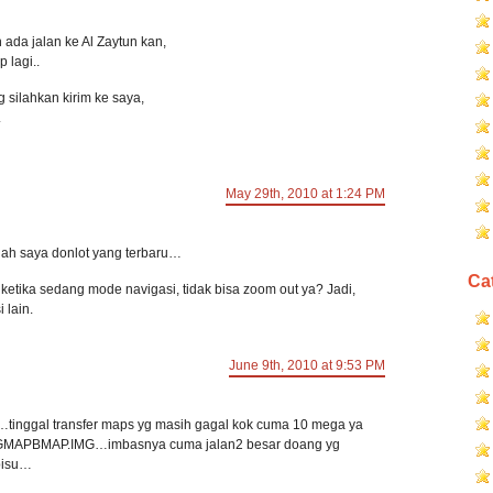
ada jalan ke Al Zaytun kan,
p lagi..
g silahkan kirim ke saya,
.
May 29th, 2010 at 1:24 PM
dah saya donlot yang terbaru…
Ca
ketika sedang mode navigasi, tidak bisa zoom out ya? Jadi,
i lain.
June 9th, 2010 at 9:53 PM
tinggal transfer maps yg masih gagal kok cuma 10 mega ya
in GMAPBMAP.IMG…imbasnya cuma jalan2 besar doang yg
 bisu…