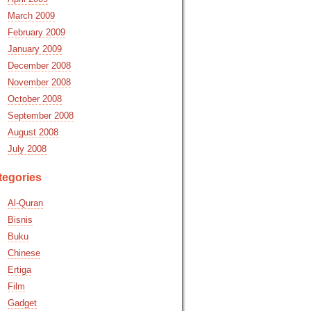
March 2009
February 2009
January 2009
December 2008
November 2008
October 2008
September 2008
August 2008
July 2008
tegories
Al-Quran
Bisnis
Buku
Chinese
Ertiga
Film
Gadget