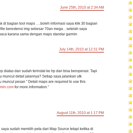
June 25th, 2010 at 2:34 AM
pak di bagian tool maps ….boleh informasi saya klik 30 bagian
i file berextensi img sebesar 70an mega…setelah saya
 terbaca karana sama dengan maps standar garmin
July 14th, 2010 at 12:31 PM
p diatas dan sudah terinstal ke hp dan bisa beroperasi. Tapi
muncul detail jalannya? Setiap saya jalankan utk
 muncul pesan ” Detail maps are required to use this
rmin.com
for more information.”
August 11th, 2010 at 1:17 PM
saya sudah memilih peta dari Map Source tetapi ketika di