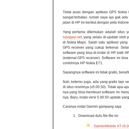
Tidak puas dengan aplikasi GPS Nokia 
sangat terbatas: rumah saya aja gak ada t
jalan di HP ini berikut dengan peta Indone
Yang pertama ditemukan adalah situs y
navigasi.net
, yang selalu di-
update
oleh p
di Nokia Maps. Salah satu aplikasi ya
GPS receiver yang cukup terkenal. Sel
software yang bisa di-instal di HP, baik 
(external GPS receiver). Software ini b
contohnya HP Nokia E71.
Sayangnya software ini tidak gratis, berart
Nah, ketemu juga, ada yang gratis tapi v
di situs resminya (v5.00.50). Tidak apa-apa
nya yang bisa membuat software ini men
nya. Baru, instal versi 5.00.50 update yan
Caranya instal Garmin gampang saja:
Download dulu file-file ini:
GarminMobile XT v5.0