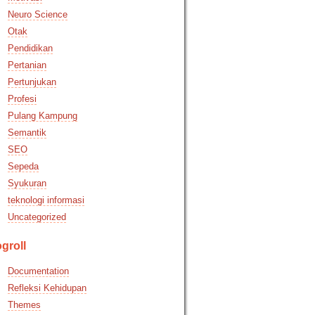
Neuro Science
Otak
Pendidikan
Pertanian
Pertunjukan
Profesi
Pulang Kampung
Semantik
SEO
Sepeda
Syukuran
teknologi informasi
Uncategorized
groll
Documentation
Refleksi Kehidupan
Themes