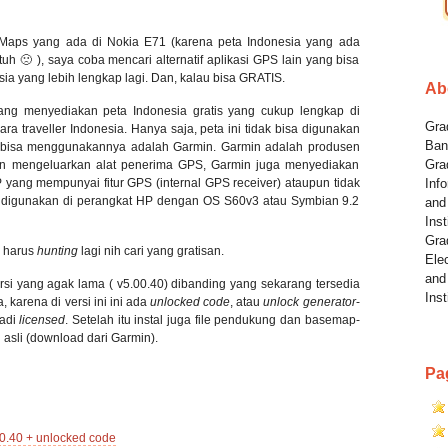
Maps yang ada di Nokia E71 (karena peta Indonesia yang ada
uh 🙁 ), saya coba mencari alternatif aplikasi GPS lain yang bisa
sia yang lebih lengkap lagi. Dan, kalau bisa GRATIS.
Ab
ang menyediakan peta Indonesia gratis yang cukup lengkap di
Grad
ara traveller Indonesia. Hanya saja, peta ini tidak bisa digunakan
Ban
ng bisa menggunakannya adalah Garmin. Garmin adalah produsen
Gra
ain mengeluarkan alat penerima GPS, Garmin juga menyediakan
HP yang mempunyai fitur GPS (internal GPS receiver) ataupun tidak
Info
isa digunakan di perangkat HP dengan OS S60v3 atau Symbian 9.2
and
Inst
Gra
i harus
hunting
lagi nih cari yang gratisan.
Elec
and
ersi yang agak lama ( v5.00.40) dibanding yang sekarang tersedia
Inst
, karena di versi ini ini ada
unlocked code
, atau
unlock generator
-
jadi
licensed
. Setelah itu instal juga file pendukung dan basemap-
g asli (download dari Garmin).
Pa
0.40 + unlocked code