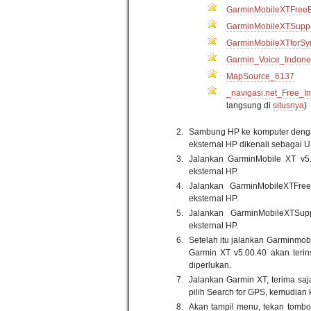
GarminMobileXTFree
GarminMobileXTSuppo
GarminMobileXTforSy
Garmin_Voice_Indone
MapSource_6137
_navigasi.net_Free_
langsung di
situsnya
)
Sambung HP ke komputer den
eksternal HP dikenali sebagai U
Jalankan GarminMobile XT v5
eksternal HP.
Jalankan GarminMobileXTFre
eksternal HP.
Jalankan GarminMobileXTSup
eksternal HP.
Setelah itu jalankan Garminmobi
Garmin XT v5.00.40 akan teri
diperlukan.
Jalankan Garmin XT, terima saja
pilih Search for GPS, kemudian k
Akan tampil menu, tekan tombol 