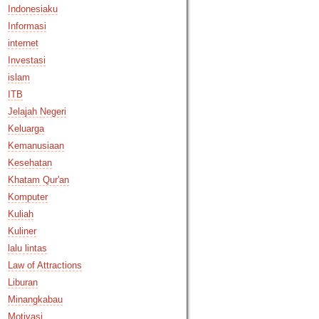
Indonesiaku
Informasi
internet
Investasi
islam
ITB
Jelajah Negeri
Keluarga
Kemanusiaan
Kesehatan
Khatam Qur'an
Komputer
Kuliah
Kuliner
lalu lintas
Law of Attractions
Liburan
Minangkabau
Motivasi