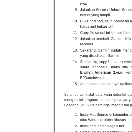
nya.
Jalankan Garmin Unlock Genera
nomor yang tampil
Buka notepad, salin nomor ters
harus .unl bukan .txt)
Copy file sw.unl ini ke root fold
Jalankan kembali Garmin. Klik 
receiver.
Sekarang, Garmin sudah mengen
yang disediakan Garmin.
Setelah itu, copy file suara ver
suara Indonesia, maka kita
English_American_2.vpm
, kem
E:\Garmin\voice.
Anda sudah mempunyai aplikasi
Selanjutnya, instal peta yang didonlot dar
meng-instal program manajer petanya y
Loader di PC Suite berfungsi menginstal
Instal MapSource di komputer. J
atau Winrar ke folder khusus. Lalu
Instal peta dari navigasi.net.