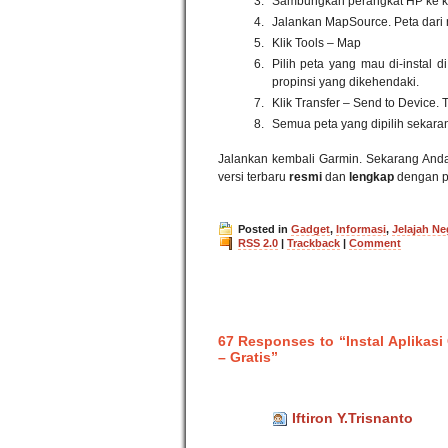
Sambungkan perangkat HP ke k
Jalankan MapSource. Peta dari 
Klik Tools – Map
Pilih peta yang mau di-instal d
propinsi yang dikehendaki.
Klik Transfer – Send to Device.
Semua peta yang dipilih sekaran
Jalankan kembali Garmin. Sekarang And
versi terbaru
resmi
dan
lengkap
dengan p
Posted in
Gadget
,
Informasi
,
Jelajah Ne
RSS 2.0
|
Trackback
|
Comment
67 Responses to “Instal Aplikas
– Gratis”
Iftiron Y.Trisnanto