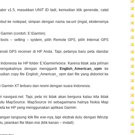
tor v1.5, masukkan UNIT ID tadi, kemudian klik generate, catat
ebut ke notepad, simpan dengan nama sw.unl (ingat, ekstensinya
er Garmin (contoh: E:\Garmin).
tools – setting – system, pilih Remote GPS, pilih Internal GPS
ali GPS receiver di HP Anda. Tapi, petanya baru peta standar
si Indonesia ke HP folder E:\Garmin\voice. Karena tidak ada pilihan
 mengakalinya dengan mengganti
English_American_.vpm
ke
udian copy file English_American_.vpm dari file yang didonlot ke
 Garmin XT terbaru dan resmi dengan suara Indonesia.
i navigasi.net. Tapi, peta ini tidak akan berguna kalau kita tidak
aitu MapSource. MapSource ini sebagaimana halnya Nokia Map
 peta ke HP yang menggunakan aplikasi Garmin.
angan langsung klik file exe-nya, tapi ekstrak dulu dengan Winzip
, jalankan file Main.msi (klik kanan – install).