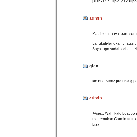
jalankan di Hp di gak sup
admin
Maaf semuanya, baru sempe
Langkah-langkah di atas di
Saya juga sudah coba di N
giex
klo buat vivaz pro bisa g
admin
@giex: Wah, kalo buat pon
menemukan Garmin untuk An
bisa.