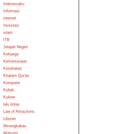
Indonesiaku
Informasi
internet
Investasi
islam
ITB
Jelajah Negeri
Keluarga
Kemanusiaan
Kesehatan
Khatam Qur'an
Komputer
Kuliah
Kuliner
lalu lintas
Law of Attractions
Liburan
Minangkabau
Motivasi