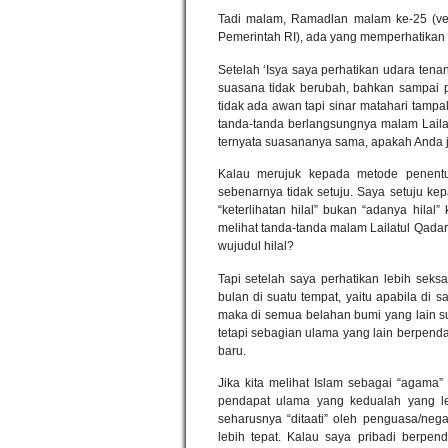
Tadi malam, Ramadlan malam ke-25 (ve
Pemerintah RI), ada yang memperhatikan
Setelah ‘Isya saya perhatikan udara ten
suasana tidak berubah, bahkan sampai pa
tidak ada awan tapi sinar matahari tampa
tanda-tanda berlangsungnya malam Lailat
ternyata suasananya sama, apakah Anda
Kalau merujuk kepada metode penentu
sebenarnya tidak setuju. Saya setuju ke
“keterlihatan hilal” bukan “adanya hilal”
melihat tanda-tanda malam Lailatul Qada
wujudul hilal?
Tapi setelah saya perhatikan lebih seks
bulan di suatu tempat, yaitu apabila di sa
maka di semua belahan bumi yang lain su
tetapi sebagian ulama yang lain berpendap
baru.
Jika kita melihat Islam sebagai “agama
pendapat ulama yang kedualah yang lebi
seharusnya “ditaati” oleh penguasa/ne
lebih tepat. Kalau saya pribadi berpe