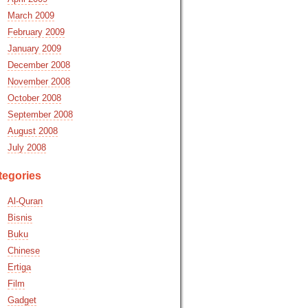
March 2009
February 2009
January 2009
December 2008
November 2008
October 2008
September 2008
August 2008
July 2008
tegories
Al-Quran
Bisnis
Buku
Chinese
Ertiga
Film
Gadget