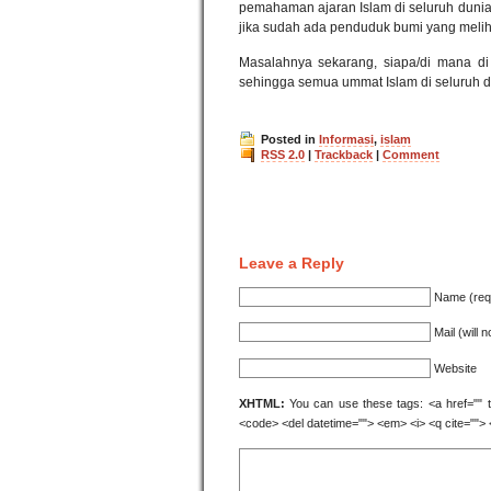
pemahaman ajaran Islam di seluruh dunia
jika sudah ada penduduk bumi yang meliha
Masalahnya sekarang, siapa/di mana di 
sehingga semua ummat Islam di seluruh du
Posted in
Informasi
,
islam
RSS 2.0
|
Trackback
|
Comment
Leave a Reply
Name (req
Mail (will 
Website
XHTML:
You can use these tags: <a href="" tit
<code> <del datetime=""> <em> <i> <q cite=""> 