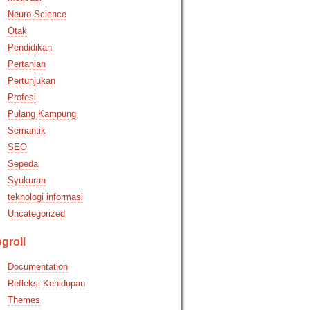
Neuro Science
Otak
Pendidikan
Pertanian
Pertunjukan
Profesi
Pulang Kampung
Semantik
SEO
Sepeda
Syukuran
teknologi informasi
Uncategorized
groll
Documentation
Refleksi Kehidupan
Themes