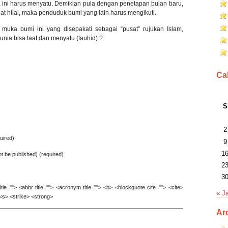
 ini harus menyatu. Demikian pula dengan penetapan bulan baru,
t hilal, maka penduduk bumi yang lain harus mengikuti.
muka bumi ini yang disepakati sebagai “pusat” rujukan Islam,
nia bisa taat dan menyatu (tauhid) ?
Ca
S
2
uired)
9
1
not be published) (required)
2
3
le=""> <abbr title=""> <acronym title=""> <b> <blockquote cite=""> <cite>
« J
<s> <strike> <strong>
Ar