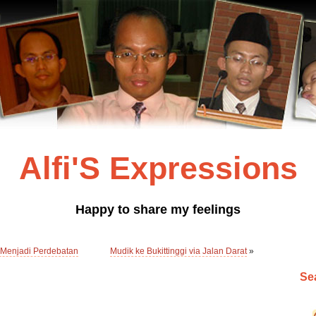
Alfi'S Expressions
Happy to share my feelings
 Menjadi Perdebatan
Mudik ke Bukittinggi via Jalan Darat
»
Sea