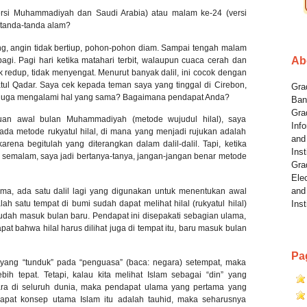
rsi Muhammadiyah dan Saudi Arabia) atau malam ke-24 (versi
 tanda-tanda alam?
ang, angin tidak bertiup, pohon-pohon diam. Sampai tengah malam
Ab
gi. Pagi hari ketika matahari terbit, walaupun cuaca cerah dan
k redup, tidak menyengat. Menurut banyak dalil, ini cocok dengan
ul Qadar. Saya cek kepada teman saya yang tinggal di Cirebon,
Grad
 juga mengalami hal yang sama? Bagaimana pendapat Anda?
Ban
Gra
an awal bulan Muhammadiyah (metode wujudul hilal), saya
Info
pada metode rukyatul hilal, di mana yang menjadi rujukan adalah
and
 karena begitulah yang diterangkan dalam dalil-dalil. Tapi, ketika
Inst
r semalam, saya jadi bertanya-tanya, jangan-jangan benar metode
Gra
Elec
and
ama, ada satu dalil lagi yang digunakan untuk menentukan awal
lah satu tempat di bumi sudah dapat melihat hilal (rukyatul hilal)
Inst
dah masuk bulan baru. Pendapat ini disepakati sebagian ulama,
at bahwa hilal harus dilihat juga di tempat itu, baru masuk bulan
Pa
” yang “tunduk” pada “penguasa” (baca: negara) setempat, maka
h tepat. Tetapi, kalau kita melihat Islam sebagai “din” yang
gara di seluruh dunia, maka pendapat ulama yang pertama yang
ndapat konsep utama Islam itu adalah tauhid, maka seharusnya