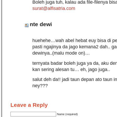
Boleh juga tuh, kalau ada file-filenya bis
surat@alfisatria.com
nte dewi
huehehe…wah abel hebat euy bisa di per
pasti ngajinya da jago kemana2 dah.. ga
dewinya..(malu mode on)…
ternyata badar boleh juga ya da, aku d
kan sering alesan tu… eh, jago juga..
salut deh da!! jadi taun depan ato taun in
ney???
Leave a Reply
Name (required)