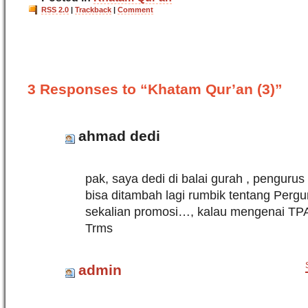
RSS 2.0
|
Trackback
|
Comment
3 Responses to “Khatam Qur’an (3)”
ahmad dedi
pak, saya dedi di balai gurah , pengurus 
bisa ditambah lagi rumbik tentang Pergu
sekalian promosi…, kalau mengenai TPA
Trms
admin