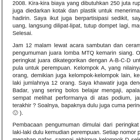
2008. Kira-kira biaya yang dibutuhkan 250 juta ru
juga diedarkan kotak dan plastik untuk menerim
hadirin. Saya ikut juga berpartisipasi sedikit, 
uang, langsung dilipat-lipat, tutup dompet lagi, 
Selesai.
Jam 12 malam lewat acara sambutan dan cerama
pengumuman juara lomba MTQ kemarin siang. Ole
peringkat juara dikategorikan dengan A-B-C-D untu
pula untuk perempuan. Kelompok A, yang nilainya
orang, demikian juga kelompok-kelompok lain, ke
laki jumlahnya 12 orang. Saya khawatir juga de
Badar, yang sering bolos belajar mengaji, apala
sempat melihat performanya di atas podium, ja
terakhir ? Soalnya, bapaknya dulu juga cuma pering
🙂 ).
Pembacaan pengumuman dimulai dari peringkat 
laki-laki dulu kemudian perempuan. Setiap nomor 
menahan nafas, sampai akhirnya kelompok D sel